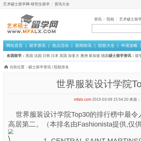
艺术硕士留学网-研究生留学
资讯大全
资讯
院校
艺术硕士留
网站首页
留学资讯
热点活动
新闻快讯
院校大全
申请攻略
各国留学：
美国
法国
日韩
日本
英国
加拿大
澳洲
新加坡
德国
硕士留学资讯：
留
当前位置：
硕士留学资讯
/
院校排名
世界服装设计学院To
mfalx.com
2015-03-09 15:54:20
来源：
世界服装设计学院Top30的排行榜中最令人吃
高居第二。（本排名由Fashionista提供,仅
1. CENTRAL SAINT MARTINS