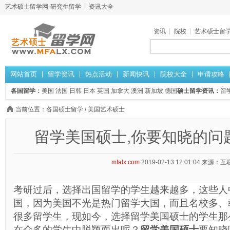
艺术硕士留学网-研究生留学
资讯大全
资讯
院校
艺术硕士留
网站首页
留学资讯
热点活动
新闻快讯
院校大全
申请攻略
各国留学：
美国
法国
日韩
日本
英国
加拿大
澳洲
新加坡
德国
硕士留学资讯：
留
当前位置：
各国硕士留学
/
美国艺术硕士
留学美国硕士,你要知晓的问
mfalx.com
2019-02-13 12:01:04
来源：互
考研过后，选择出国留学的学生越来越多，这些人
国，因为美国不光是热门留学大国，而且名校多、
很多留学生，现如今，选择留学美国硕士的学生那
在众多的学生中脱颖而出呢？
留学美国硕士
要知晓