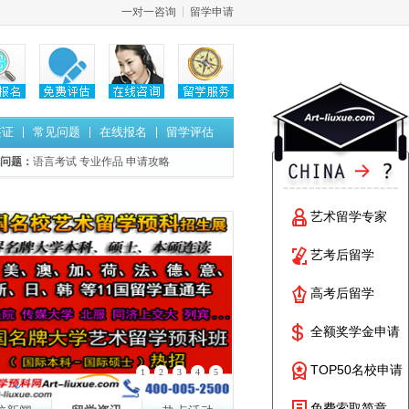
一对一咨询
留学申请
签证
常见问题
在线报名
留学评估
问题：
语言考试
专业作品
申请攻略
艺术留学专家
艺考后留学
高考后留学
全额奖学金申请
TOP50名校申请
1
2
3
4
5
免费索取简章