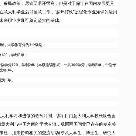
、移民政策，尽管要求还很高，但是对于保守在国内发展更具
在意大利毕业后可留意工作，“趁热打铁”是强化专业知识的运用
未来职业发展可奠定坚实的基础。
制，大学教育分为3个级别：
分180，学制3年；
）,一般要求所修学分120，学制2年（本硕连读形式，一共300学分，学制5年，个别专
般为1年。
制一般为3年。
意大利学习和进修的教育计划。该项目由意大利大学校长联合会
起，密切意大利与中国之间的学术交流，巩固两国间业已存在的稳定关
事处，用来协调相关的交流活动(涉及大学生，博士生，研究人