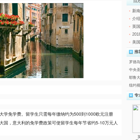
院
新
介绍
英
20
美
推
罗德岛
中央
耶鲁大学
纽约视
专
学免学费。留学生只需每年缴纳约为500到1000欧元注册
大国，意大利的免学费政策可使留学生每年节省约5-10万元人