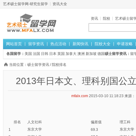
艺术硕士留学网-研究生留学
资讯大全
资讯
院校
艺术硕士留
网站首页
留学资讯
热点活动
新闻快讯
院校大全
申请攻略
各国留学：
美国
法国
日韩
日本
英国
加拿大
澳洲
新加坡
德国
硕士留学资讯：
留
当前位置：
硕士留学资讯
/
院校排名
2013年日本文、理科别国公
mfalx.com
2015-03-10 11:18:23
来源：
排名
人文社科
偏差值
理工科
东京大学
东京大学
1
69.3