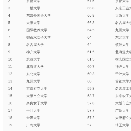
2
京都大学
67.5
京都大学
3
一桥大学
66.8
东京工业
4
东京外国语大学
66.8
大阪大学
5
大阪大学
66.8
名古屋大
6
国际教养大学
64.5
九州大学
7
御茶水女子大学
64
东北大学
8
名古屋大学
64
筑波大学
9
神户大学
61.5
北海道大
10
筑波大学
61.5
横滨国立
11
北海道大学
60.7
神户大学
12
东北大学
60.3
千叶大学
13
九州大学
60
首都大学
14
京都府立大学
59.8
名古屋工
15
大阪市立大学
58.7
东京农工
16
奈良女子大学
57.8
大阪市立
17
千叶大学
57.7
广岛大学
18
金沢大学
57.2
大阪府立
19
广岛大学
57
琦玉大学