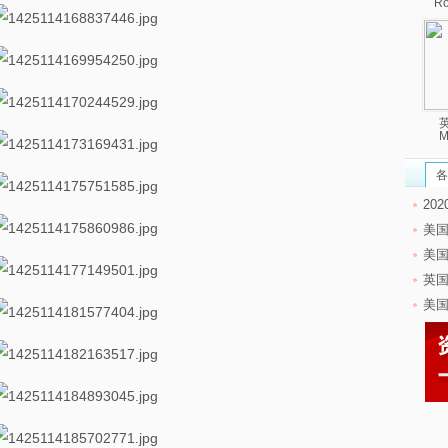
R
英
M
各
20
美
美
英
美