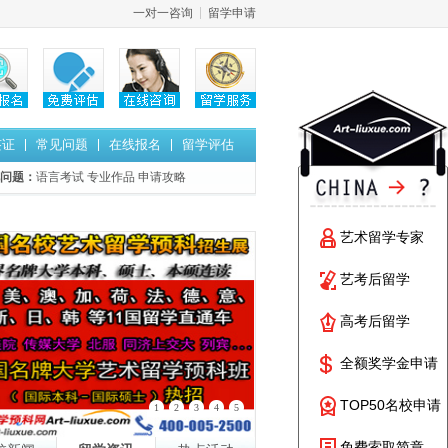
一对一咨询
留学申请
签证
常见问题
在线报名
留学评估
问题：
语言考试
专业作品
申请攻略
艺术留学专家
艺考后留学
高考后留学
全额奖学金申请
TOP50名校申请
1
2
3
4
5
免费索取简章