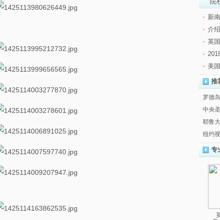
院
新
介绍
英
20
美
推
罗德岛
中央
耶鲁大学
纽约视
专