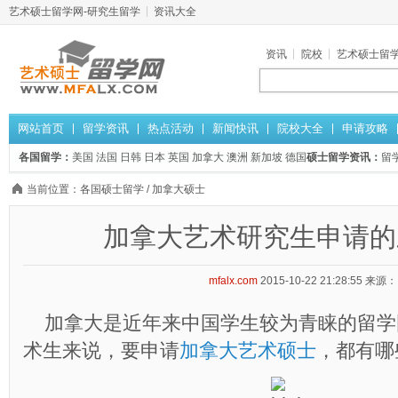
艺术硕士留学网-研究生留学
资讯大全
资讯
院校
艺术硕士留
网站首页
留学资讯
热点活动
新闻快讯
院校大全
申请攻略
各国留学：
美国
法国
日韩
日本
英国
加拿大
澳洲
新加坡
德国
硕士留学资讯：
留
当前位置：
各国硕士留学
/
加拿大硕士
加拿大艺术研究生申请的
mfalx.com
2015-10-22 21:28:55
来源：
加拿大是近年来中国学生较为青睐的留学
术生来说，要申请
加拿大艺术硕士
，都有哪