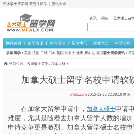
艺术硕士留学网-研究生留学
资讯大全
资讯
院校
艺术硕士留
网站首页
留学资讯
热点活动
新闻快讯
院校大全
申请攻略
各国留学：
美国
法国
日韩
日本
英国
加拿大
澳洲
新加坡
德国
硕士留学资讯：
留
当前位置：
各国硕士留学
/
加拿大硕士
加拿大硕士留学名校申请软
mfalx.com
2015-12-25 22:38:16
来源：
在加拿大留学申请中，
申请
加拿大硕士
难度，尤其是随着去加拿大留学人数的增加
申请竞争更是激烈。加拿大留学硕士名校申